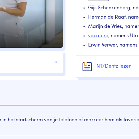
Gijs Schenkenberg, n
Herman de Raaf, nam
Marijn de Vries, name
vacature
, namens Utr
Erwin Verwer, namens
Cornerstone
tegel
Icon
Link
NT/Dentz lezen
 in het startscherm van je telefoon of markeer hem als favorie