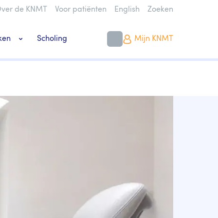
ver de KNMT
Voor patiënten
English
Zoeken
ken
Scholing
Mijn KNMT
k bouwen of verbouwen