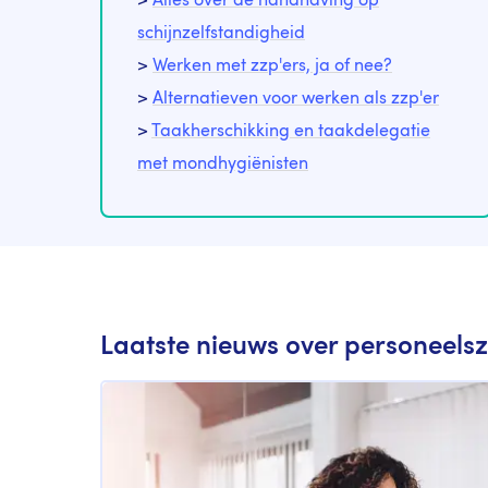
>
Alles over de handhaving op
schijnzelfstandigheid
>
Werken met zzp'ers, ja of nee?
>
Alternatieven voor werken als zzp'er
>
Taakherschikking en taakdelegatie
met mondhygiënisten
Laatste nieuws over personeels