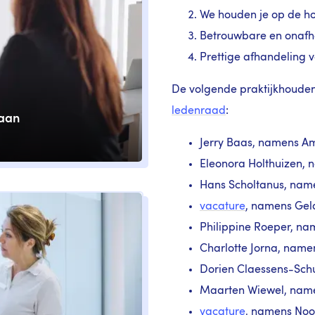
We houden je op de ho
Betrouwbare en onafha
Prettige afhandeling v
De volgende praktijkhoude
ledenraad
:
 aan
Jerry Baas, namens 
Eleonora Holthuizen,
Hans Scholtanus, name
vacature
, namens Gel
Philippine Roeper, n
Charlotte Jorna, namen
Dorien Claessens-Sch
Maarten Wiewel, nam
vacature
, namens Noo