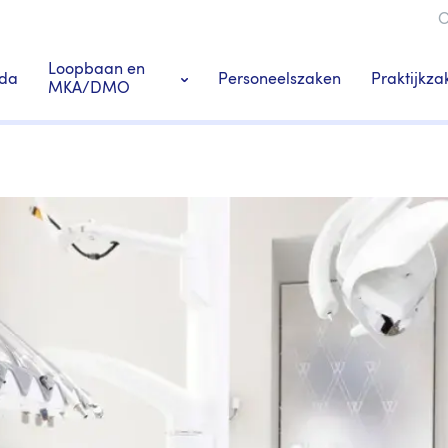
O
ie
Loopbaan en
Praktijkza
da
Personeelszaken
MKA/DMO
Ledenacties en voordeel
Praktij
s
Tandarts-specialisten