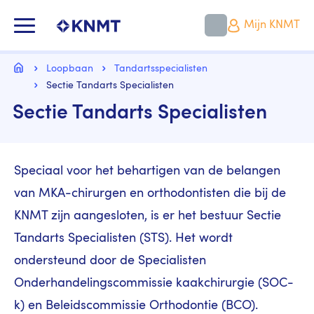
Overslaan
en
KNMT LOGO
Mijn KNMT
naar
de
inhoud
Kruimelpad
gaan
Home
Loopbaan
Tandartsspecialisten
Sectie Tandarts Specialisten
Sectie Tandarts Specialisten
Speciaal voor het behartigen van de belangen
van MKA-chirurgen en orthodontisten die bij de
KNMT zijn aangesloten, is er het bestuur Sectie
Tandarts Specialisten (STS). Het wordt
ondersteund door de Specialisten
Onderhandelingscommissie kaakchirurgie (SOC-
k) en Beleidscommissie Orthodontie (BCO).