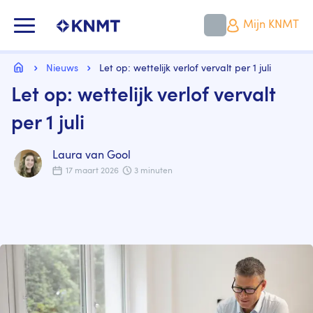
Overslaan
en
KNMT LOGO
Mijn KNMT
naar
de
inhoud
Kruimelpad
gaan
Home
Nieuws
Let op: wettelijk verlof vervalt per 1 juli
Let op: wettelijk verlof vervalt
per 1 juli
Laura van Gool
17 maart 2026
3 minuten
Image