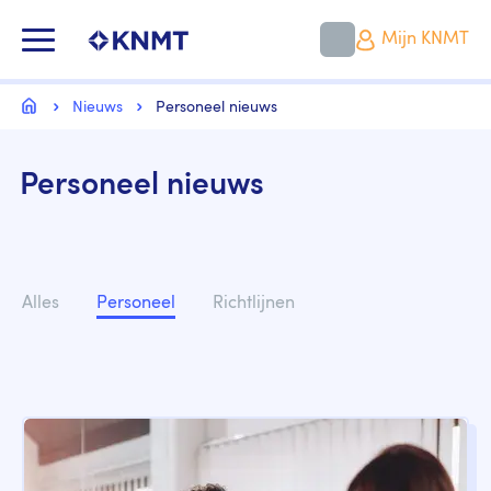
Overslaan
en
KNMT LOGO
Mijn KNMT
naar
de
inhoud
Kruimelpad
gaan
Home
Nieuws
Personeel nieuws
Personeel nieuws
Nieuwscategorieën
Alles
Personeel
Richtlijnen