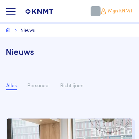
Overslaan
en
KNMT LOGO
Mijn KNMT
naar
de
inhoud
Kruimelpad
gaan
Home
Nieuws
Nieuws
Nieuwscategorieën
Alles
Personeel
Richtlijnen