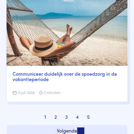
Communiceer duidelijk over de spoedzorg in de
vakantieperiode
6 juli 2026
2 minuten
Paginering
1
2
3
4
5
Pagina
Pagina
Pagina
Pagina
Pagina
Volgende