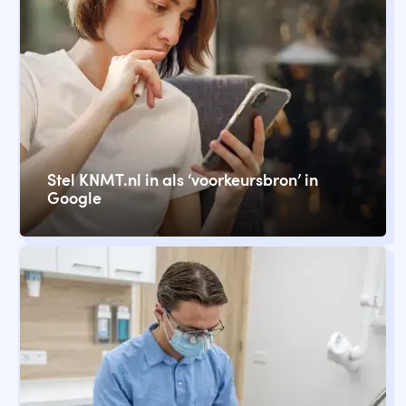
Stel KNMT.nl in als ‘voorkeursbron’ in
Google