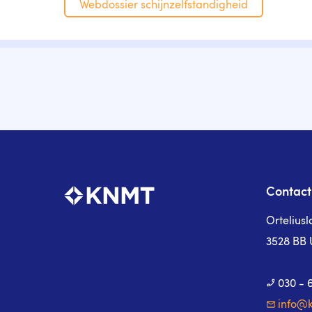
Webdossier schijnzelfstandigheid
Contact
Ortelius
3528 BB 
030 - 
info@k