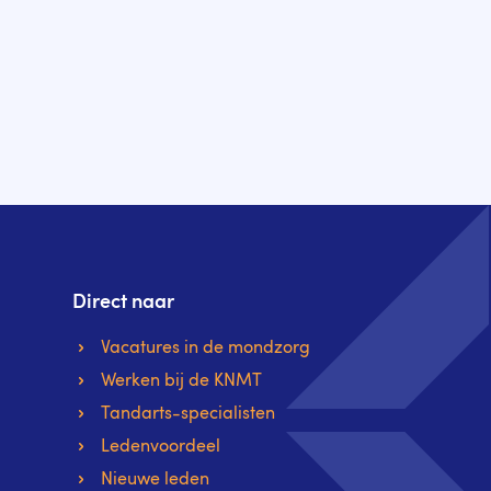
Direct naar
Vacatures in de mondzorg
Werken bij de KNMT
Tandarts-specialisten
Ledenvoordeel
Nieuwe leden