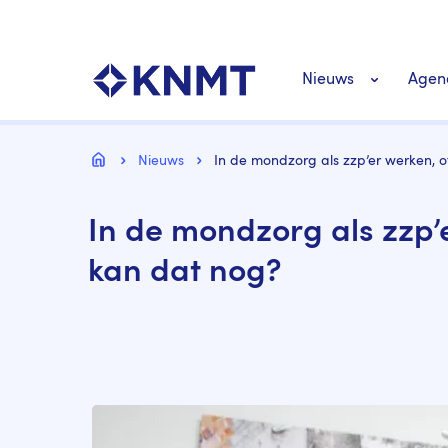
Overslaan
Top
en
navigatie
naar
KNMT LOGO
Hoofdnavigat
de
Nieuws
Agen
inhoud
gaan
Personeel nieuws
Kruimelpad
Home
Nieuws
In de mondzorg als zzp’er werken, o
Richtlijnen nieuw
In de mondzorg als zzp’e
kan dat nog?
Image