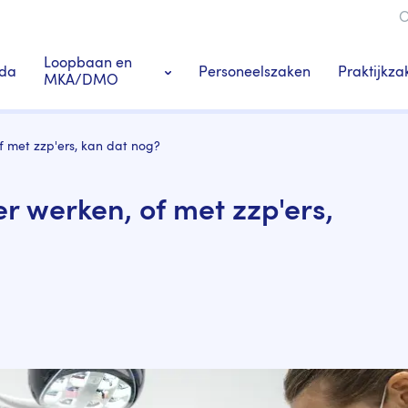
O
ie
Loopbaan en
da
Personeelszaken
Praktijkza
MKA/DMO
Ledenacties en voordeel
f met zzp'ers, kan dat nog?
s
Tandarts-specialisten
r werken, of met zzp'ers,