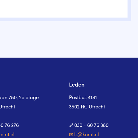
Leden
laan 750, 2e etage
Postbus 4141
Utrecht
3502 HC Utrecht
60 76 276
030 - 60 76 380
nmt.nl
ls@knmt.nl