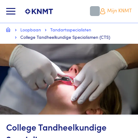
Overslaan
en
KNMT LOGO
Mijn KNMT
naar
de
inhoud
Kruimelpad
gaan
Home
Loopbaan
Tandartsspecialisten
College Tandheelkundige Specialismen (CTS)
Image
College Tandheelkundige