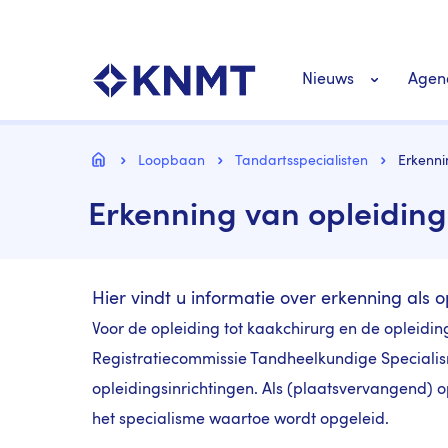
Overslaan
Top
en
navigatie
naar
KNMT LOGO
Hoofdnavigat
de
Nieuws
Agen
inhoud
gaan
Personeel nieuws
Kruimelpad
Home
Loopbaan
Tandartsspecialisten
Erkenni
Erkenning van opleidings
Richtlijnen nieuw
Hier vindt u informatie over erkenning als op
Voor de opleiding tot kaakchirurg en de opleiding
Registratiecommissie Tandheelkundige Speciali
opleidingsinrichtingen. Als (plaatsvervangend) o
het specialisme waartoe wordt opgeleid.