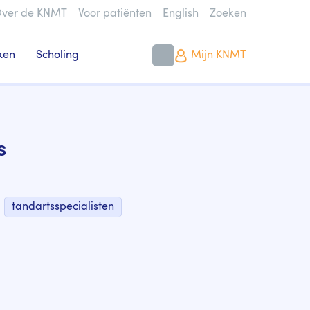
ver de KNMT
Voor patiënten
English
Zoeken
ken
Scholing
Mijn KNMT
s
tandartsspecialisten