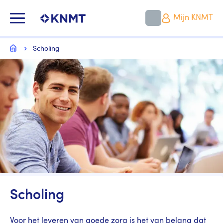
Overslaan
en
KNMT LOGO
Mijn KNMT
naar
de
inhoud
Kruimelpad
gaan
Home
Scholing
Image
Scholing
Voor het leveren van goede zorg is het van belang dat