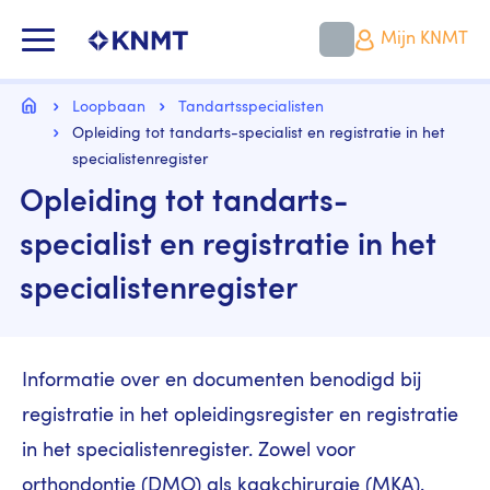
Overslaan
en
KNMT LOGO
Mijn KNMT
naar
de
inhoud
Kruimelpad
gaan
Home
Loopbaan
Tandartsspecialisten
Opleiding tot tandarts-specialist en registratie in het
specialistenregister
Opleiding tot tandarts-
specialist en registratie in het
specialistenregister
Informatie over en documenten benodigd bij
registratie in het opleidingsregister en registratie
in het specialistenregister. Zowel voor
orthondontie (DMO) als kaakchirurgie (MKA).