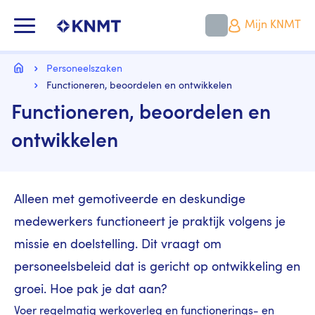
Overslaan
en
KNMT LOGO
Mijn KNMT
naar
de
inhoud
Kruimelpad
gaan
Home
Personeelszaken
Functioneren, beoordelen en ontwikkelen
Functioneren, beoordelen en
ontwikkelen
Alleen met gemotiveerde en deskundige
medewerkers functioneert je praktijk volgens je
missie en doelstelling. Dit vraagt om
personeelsbeleid dat is gericht op ontwikkeling en
groei. Hoe pak je dat aan?
Voer regelmatig werkoverleg en functionerings- en