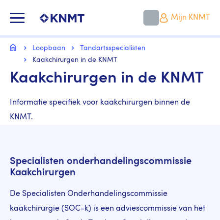
Overslaan
en
KNMT LOGO
Mijn KNMT
naar
de
inhoud
Kruimelpad
gaan
Home
Loopbaan
Tandartsspecialisten
Kaakchirurgen in de KNMT
Kaakchirurgen in de KNMT
Informatie specifiek voor kaakchirurgen binnen de
KNMT.
Specialisten onderhandelingscommissie
Kaakchirurgen
De Specialisten Onderhandelingscommissie
kaakchirurgie (SOC-k) is een adviescommissie van het