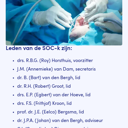
Leden van de SOC-k zijn:
drs. R.B.G. (Roy) Horsthuis, voorzitter
J.M. (Annemieke) van Dam, secretaris
dr. B. (Bart) van den Bergh, lid
dr. R.H. (Robert) Groot, lid
drs. E.P. (Egbert) van der Hoeve, lid
drs. F.S. (Frithjof) Kroon, lid
prof. dr. J.E. (Eelco) Bergsma, lid
dr. J.P.A. (Johan) van den Bergh, adviseur