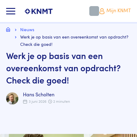
Overslaan
en
KNMT LOGO
Mijn KNMT
naar
de
inhoud
Kruimelpad
gaan
Home
Nieuws
Werk je op basis van een overeenkomst van opdracht?
Check die goed!
Werk je op basis van een
overeenkomst van opdracht?
Check die goed!
Hans Scholten
3 juni 2026
2 minuten
Image