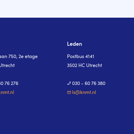
Leden
laan 750, 2e etage
Postbus 4141
Utrecht
3502 HC Utrecht
60 76 276
030 - 60 76 380
nmt.nl
ls@knmt.nl