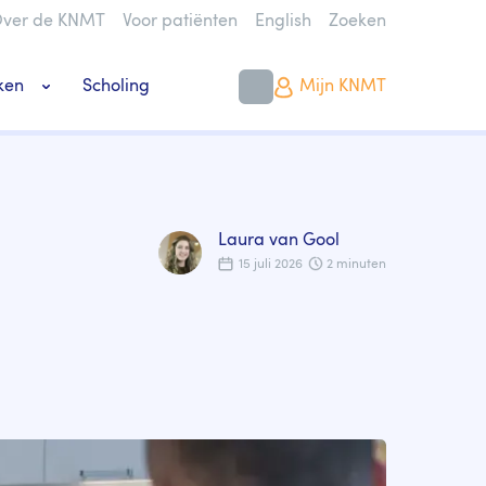
ver de KNMT
Voor patiënten
English
Zoeken
ken
Scholing
Mijn KNMT
k bouwen of verbouwen
Laura van Gool
15 juli 2026
2 minuten