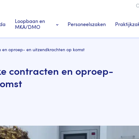
O
ie
Loopbaan en
Praktijkza
da
Personeelszaken
MKA/DMO
Ledenacties en voordeel
Praktij
ten en oproep- en uitzendkrachten op komst
s
Tandarts-specialisten
jke contracten en oproep-
komst