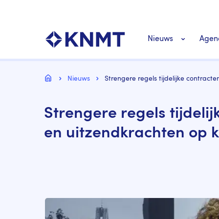
Overslaan
Top
en
navigatie
naar
KNMT LOGO
Hoofdnavigat
de
Nieuws
Agen
inhoud
gaan
Personeel nieuws
Kruimelpad
Home
Nieuws
Strengere regels tijdelijke contrac
Richtlijnen nieuw
Strengere regels tijdeli
en uitzendkrachten op 
Image