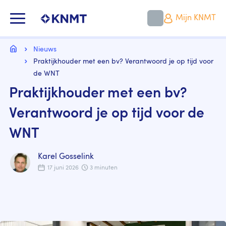
Overslaan
en
KNMT LOGO
Mijn KNMT
naar
de
inhoud
Kruimelpad
gaan
Home
Nieuws
Praktijkhouder met een bv? Verantwoord je op tijd voor
de WNT
Praktijkhouder met een bv?
Verantwoord je op tijd voor de
WNT
Karel Gosselink
17 juni 2026
3 minuten
Image