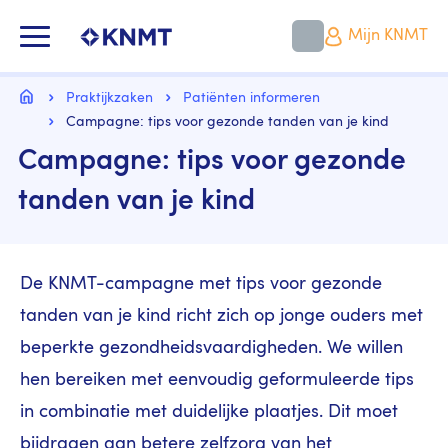
Overslaan
en
KNMT LOGO
Mijn KNMT
naar
de
inhoud
Kruimelpad
gaan
Home
Praktijkzaken
Patiënten informeren
Campagne: tips voor gezonde tanden van je kind
Campagne: tips voor gezonde
tanden van je kind
De KNMT-campagne met tips voor gezonde
tanden van je kind richt zich op jonge ouders met
beperkte gezondheidsvaardigheden. We willen
hen bereiken met eenvoudig geformuleerde tips
in combinatie met duidelijke plaatjes. Dit moet
bijdragen aan betere zelfzorg van het