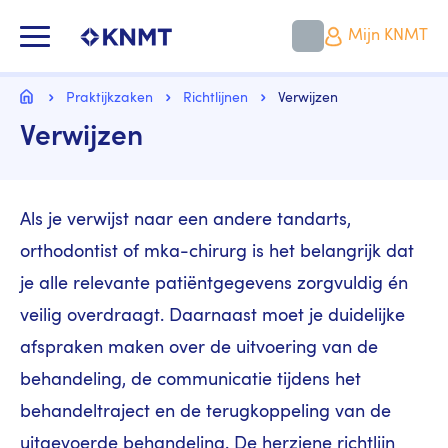
Overslaan
en
KNMT LOGO
Mijn KNMT
naar
de
inhoud
Kruimelpad
gaan
Home
Praktijkzaken
Richtlijnen
Verwijzen
Verwijzen
Als je verwijst naar een andere tandarts,
orthodontist of mka-chirurg is het belangrijk dat
je alle relevante patiëntgegevens zorgvuldig én
veilig overdraagt. Daarnaast moet je duidelijke
afspraken maken over de uitvoering van de
behandeling, de communicatie tijdens het
behandeltraject en de terugkoppeling van de
uitgevoerde behandeling. De herziene richtlijn