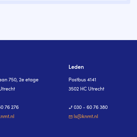
Leden
laan 750, 2e etage
Postbus 4141
Utrecht
3502 HC Utrecht
60 76 276
030 - 60 76 380
nmt.nl
ls@knmt.nl