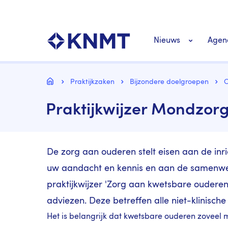
Overslaan
Top
en
navigatie
naar
KNMT LOGO
Hoofdnavigat
de
Nieuws
Agen
inhoud
gaan
Personeel nieuws
Kruimelpad
Home
Praktijkzaken
Bijzondere doelgroepen
Praktijkwijzer Mondzor
Richtlijnen nieuw
De zorg aan ouderen stelt eisen aan de inri
uw aandacht en kennis en aan de samenwe
praktijkwijzer 'Zorg aan kwetsbare ouderen
adviezen. Deze betreffen alle niet-klinisc
Het is belangrijk dat kwetsbare ouderen zoveel