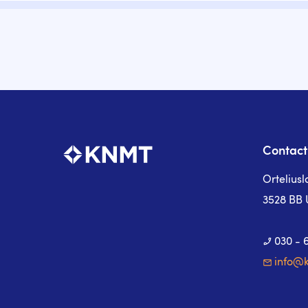
Contact
Ortelius
3528 BB 
030 - 
info@k