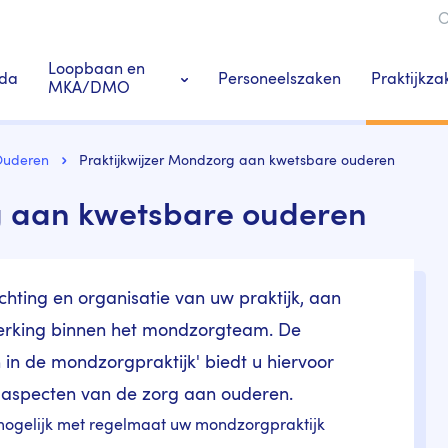
O
ie
Loopbaan en
Praktijkza
da
Personeelszaken
MKA/DMO
Ledenacties en voordeel
Praktij
Ouderen
Praktijkwijzer Mondzorg aan kwetsbare ouderen
g aan kwetsbare ouderen
s
Tandarts-specialisten
chting en organisatie van uw praktijk, aan
rking binnen het mondzorgteam. De
 in de mondzorgpraktijk' biedt u hiervoor
he aspecten van de zorg aan ouderen.
 mogelijk met regelmaat uw mondzorgpraktijk