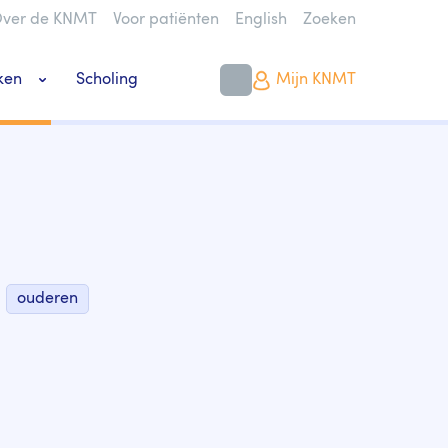
ver de KNMT
Voor patiënten
English
Zoeken
ken
Scholing
Mijn KNMT
k bouwen of verbouwen
ouderen