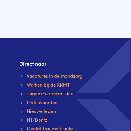
Direct naar
Vacatures in de mondzorg
Werken bij de KNMT
Tandarts-specialisten
Ledenvoordeel
Nieuwe leden
NT/Dentz
Dental Trauma Guide