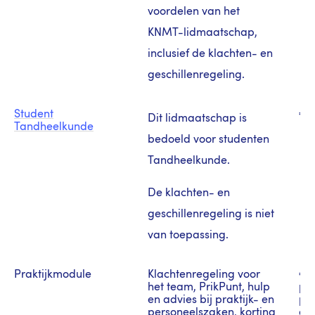
voordelen van het
KNMT-lidmaatschap,
inclusief de klachten- en
geschillenregeling.
Student
€ 0
Dit lidmaatschap is
Tandheelkunde
bedoeld voor studenten
Tandheelkunde.
De klachten- en
geschillenregeling is niet
van toepassing.
Praktijkmodule
Klachtenregeling voor
€ 0
het team, PrikPunt, hulp
pra
en advies bij praktijk- en
per
personeelszaken, korting
de 