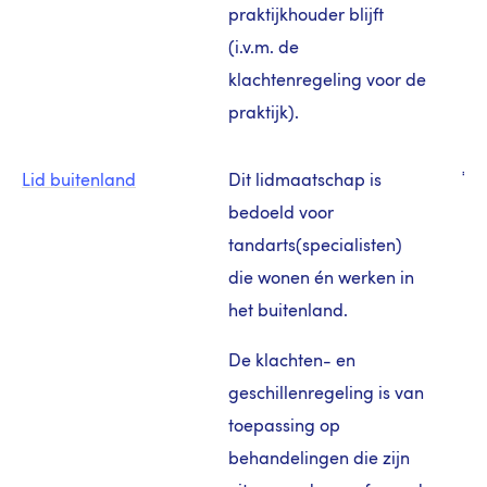
praktijkhouder blijft
(i.v.m. de
klachtenregeling voor de
praktijk).
€ 2
Lid buitenland
Dit lidmaatschap is
bedoeld voor
tandarts(specialisten)
die wonen én werken in
het buitenland.
De klachten- en
geschillenregeling is van
toepassing op
behandelingen die zijn