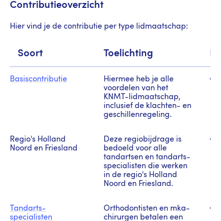
Contributieoverzicht
Hier vind je de contributie per type lidmaatschap:
Soort
Toelichting
Be
Basiscontributie
Hiermee heb je alle
€ 1
voordelen van het
KNMT-lidmaatschap,
inclusief de klachten- en
geschillenregeling.
Regio's Holland
Deze regiobijdrage is
€ 5
Noord en Friesland
bedoeld voor alle
tandartsen en tandarts-
specialisten die werken
in de regio's Holland
Noord en Friesland.
Tandarts-
Orthodontisten en mka-
€ 
specialisten
chirurgen betalen een