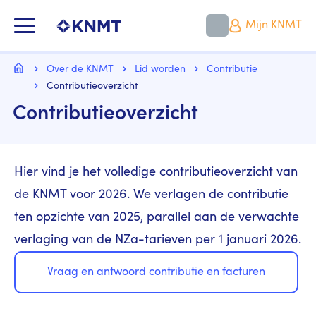
Overslaan
en
KNMT LOGO
Mijn KNMT
naar
de
inhoud
Kruimelpad
gaan
Home
Over de KNMT
Lid worden
Contributie
Contributieoverzicht
Contributieoverzicht
Hier vind je het volledige contributieoverzicht van
de KNMT voor 2026. We verlagen de contributie
ten opzichte van 2025, parallel aan de verwachte
verlaging van de NZa-tarieven per 1 januari 2026.
Vraag en antwoord contributie en facturen