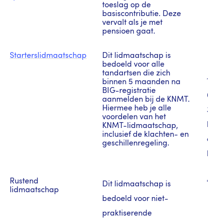
toeslag op de
basiscontributie. Deze
vervalt als je met
pensioen gaat.
Starterslidmaatschap
Dit lidmaatschap is
bedoeld voor alle
tandartsen die zich
1e
binnen 5 maanden na
BIG-registratie
0,
aanmelden bij de KNMT.
Hiermee heb je alle
33,
voordelen van het
bas
KNMT-lidmaatschap,
inclusief de klachten- en
da
geschillenregeling.
bas
Rustend
€ 2
Dit lidmaatschap is
lidmaatschap
bedoeld voor niet-
praktiserende