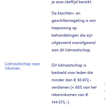
je aow-leeftijd bereikt.
De klachten- en
geschillenregeling is van
toepassing op
behandelingen die zijn
uitgevoerd voorafgaand
aan dit lidmaatschap.
Lidmaatschap naar
Dit lidmaatschap is
inkomen
bedoeld voor leden die
minder dan € 93.972,-
Er
verdienen (< 65% van het
vo
rekeninkomen van €
red
144.573,-).