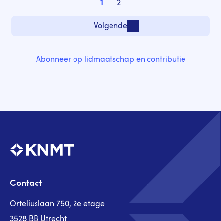
1
2
Pagina
Pagina
Volgende
Volgende pagina
Abonneer op lidmaatschap en contributie
Contact
Orteliuslaan 750, 2e etage
3528 BB Utrecht