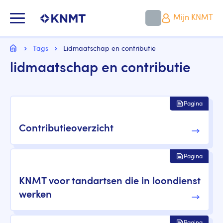
Overslaan
en
KNMT LOGO
Mijn KNMT
naar
de
inhoud
Kruimelpad
gaan
Home
Tags
Lidmaatschap en contributie
lidmaatschap en contributie
Pagina
Contributieoverzicht
Pagina
KNMT voor tandartsen die in loondienst
werken