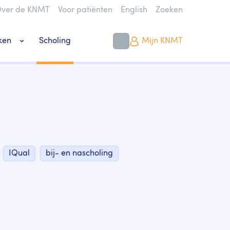
ver de KNMT
Voor patiënten
English
Zoeken
ken
Scholing
Mijn KNMT
k bouwen of verbouwen
IQual
bij- en nascholing