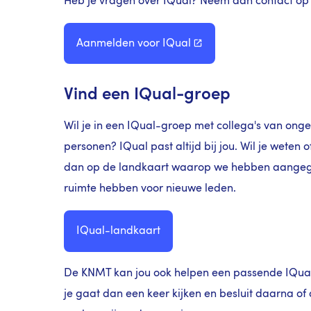
Heb je vragen over IQual? Neem dan contact op
Aanmelden voor
IQual
Vind een IQual-groep
Wil je in een IQual-groep met collega's van onge
personen? IQual past altijd bij jou. Wil je weten o
dan op de landkaart waarop we hebben aangegev
ruimte hebben voor nieuwe leden.
IQual-landkaart
De KNMT kan jou ook helpen een passende IQual-g
je gaat dan een keer kijken en besluit daarna of d