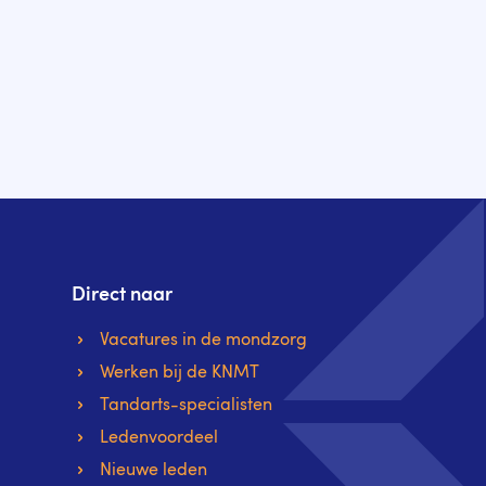
Direct naar
Vacatures in de mondzorg
Werken bij de KNMT
Tandarts-specialisten
Ledenvoordeel
Nieuwe leden