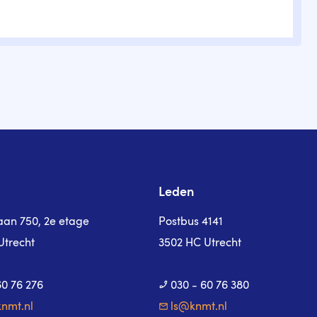
Leden
laan 750, 2e etage
Postbus 4141
Utrecht
3502 HC Utrecht
60 76 276
030 - 60 76 380
nmt.nl
ls@knmt.nl