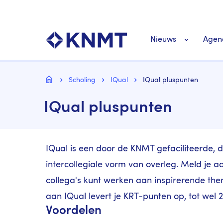
Overslaan
Top
en
navigatie
naar
KNMT LOGO
Hoofdnavigat
de
Nieuws
Agen
inhoud
gaan
Personeel nieuws
Kruimelpad
Home
Scholing
IQual
IQual pluspunten
IQual pluspunten
Richtlijnen nieuw
IQual is een door de KNMT gefaciliteerde, do
intercollegiale vorm van overleg. Meld je 
collega's kunt werken aan inspirerende t
aan IQual levert je KRT-punten op, tot wel 
Voordelen