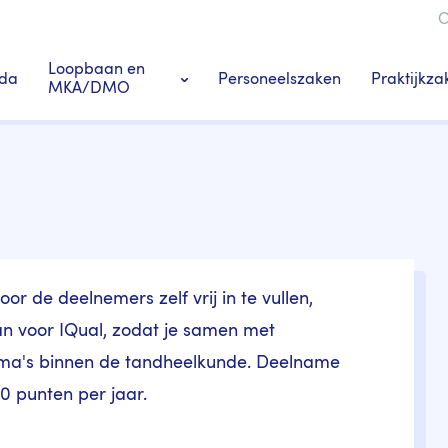
O
ie
Loopbaan en
Praktijkza
da
Personeelszaken
MKA/DMO
Ledenacties en voordeel
Praktij
s
Tandarts-specialisten
or de deelnemers zelf vrij in te vullen,
aan voor IQual, zodat je samen met
hema's binnen de tandheelkunde. Deelname
20 punten per jaar.