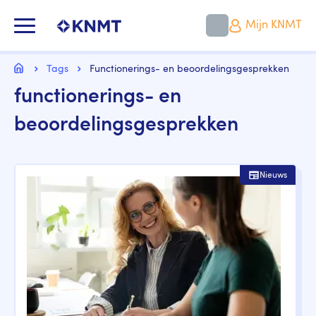
Overslaan
en
KNMT LOGO
Mijn KNMT
naar
de
inhoud
Kruimelpad
gaan
Home
Tags
Functionerings- en beoordelingsgesprekken
functionerings- en
beoordelingsgesprekken
Nieuws