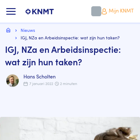
Overslaan
en
KNMT LOGO
Mijn KNMT
naar
de
inhoud
Kruimelpad
gaan
Home
Nieuws
IGJ, NZa en Arbeidsinspectie: wat zijn hun taken?
IGJ, NZa en Arbeidsinspectie:
wat zijn hun taken?
Hans Scholten
7 januari 2022
2 minuten
Image