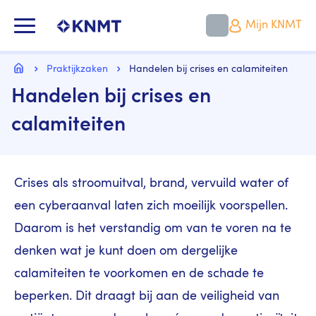
Overslaan
en
KNMT LOGO
Mijn KNMT
naar
de
inhoud
Kruimelpad
gaan
Home
Praktijkzaken
Handelen bij crises en calamiteiten
Handelen bij crises en
calamiteiten
Crises als stroomuitval, brand, vervuild water of
een cyberaanval laten zich moeilijk voorspellen.
Daarom is het verstandig om van te voren na te
denken wat je kunt doen om dergelijke
calamiteiten te voorkomen en de schade te
beperken. Dit draagt bij aan de veiligheid van