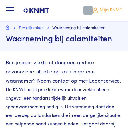
Overslaan
en
KNMT LOGO
Mijn KNMT
naar
de
inhoud
Kruimelpad
gaan
Home
Praktijkzaken
Waarneming bij calamiteiten
Waarneming bij calamiteiten
Ben je door ziekte of door een andere
onvoorziene situatie op zoek naar een
waarnemer? Neem contact op met Ledenservice.
De KNMT helpt praktijken waar door ziekte of een
ongeval een tandarts tijdelijk uitvalt en
spoedwaarneming nodig is. De vereniging doet dan
een beroep op tandartsen die in een dergelijke situatie
een helpende hand kunnen bieden. Het gaat daarbij