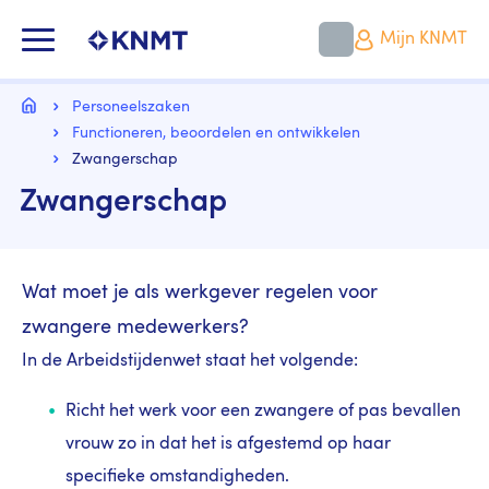
Overslaan
en
KNMT LOGO
Mijn KNMT
naar
de
inhoud
Kruimelpad
gaan
Home
Personeelszaken
Functioneren, beoordelen en ontwikkelen
Zwangerschap
Zwangerschap
Wat moet je als werkgever regelen voor
zwangere medewerkers?
In de Arbeidstijdenwet staat het volgende:
Richt het werk voor een zwangere of pas bevallen
vrouw zo in dat het is afgestemd op haar
specifieke omstandigheden.