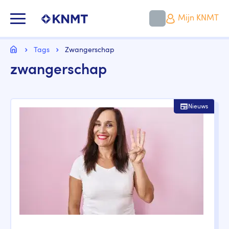
Overslaan
en
KNMT LOGO
Mijn KNMT
naar
de
inhoud
Kruimelpad
gaan
Home
Tags
Zwangerschap
zwangerschap
Nieuws