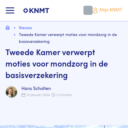
Overslaan
en
KNMT LOGO
Mijn KNMT
naar
de
inhoud
Kruimelpad
gaan
Home
Nieuws
Tweede Kamer verwerpt moties voor mondzorg in de
basisverzekering
Tweede Kamer verwerpt
moties voor mondzorg in de
basisverzekering
Hans Scholten
31 januari 2024
2 minuten
Image