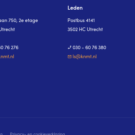
Leden
laan 750, 2e etage
Postbus 4141
Utrecht
3502 HC Utrecht
60 76 276
030 - 60 76 380
nmt.nl
ls@knmt.nl
en
Privacy- en cookieverklaring