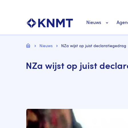
Overslaan
Top
en
navigatie
naar
KNMT LOGO
Hoofdnavigat
de
Nieuws
Agen
inhoud
gaan
Personeel nieuws
Kruimelpad
Home
Nieuws
NZa wijst op juist declaratiegedrag
Richtlijnen nieuw
NZa wijst op juist decla
Image