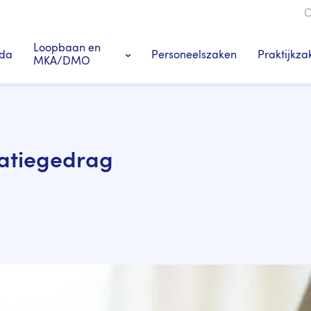
O
ie
Loopbaan en
da
Personeelszaken
Praktijkza
MKA/DMO
Ledenacties en voordeel
s
Tandarts-specialisten
ratiegedrag