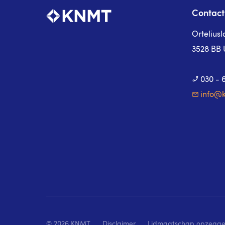
Contact
Ortelius
3528 BB 
030 - 
info@k
© 2026 KNMT
Disclaimer
Lidmaatschap opzegg