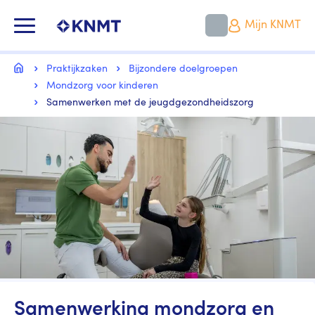
Overslaan
en
KNMT LOGO
Mijn KNMT
naar
de
inhoud
Kruimelpad
gaan
Home
Praktijkzaken
Bijzondere doelgroepen
Mondzorg voor kinderen
Samenwerken met de jeugdgezondheidszorg
Image
Samenwerking mondzorg en