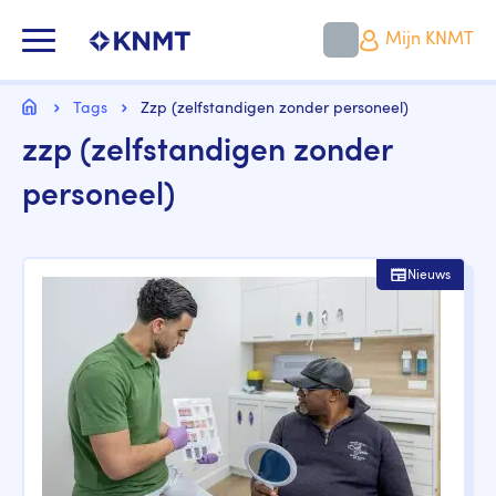
Overslaan
en
KNMT LOGO
Mijn KNMT
naar
de
inhoud
Kruimelpad
gaan
Home
Tags
Zzp (zelfstandigen zonder personeel)
zzp (zelfstandigen zonder
personeel)
Nieuws