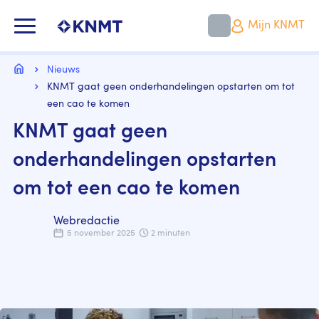
Overslaan
en
KNMT LOGO
Mijn KNMT
naar
de
inhoud
Kruimelpad
gaan
Home
Nieuws
KNMT gaat geen onderhandelingen opstarten om tot
een cao te komen
KNMT gaat geen
onderhandelingen opstarten
om tot een cao te komen
Webredactie
5 november 2025
2 minuten
Image