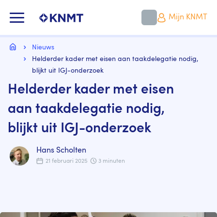
Overslaan
en
KNMT LOGO
Mijn KNMT
naar
de
inhoud
Kruimelpad
gaan
Home
Nieuws
Helderder kader met eisen aan taakdelegatie nodig,
blijkt uit IGJ-onderzoek
Helderder kader met eisen
aan taakdelegatie nodig,
blijkt uit IGJ-onderzoek
Hans Scholten
21 februari 2025
3 minuten
Image