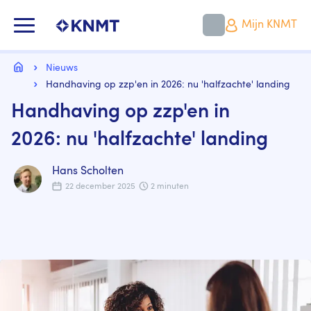
Overslaan
en
KNMT LOGO
Mijn KNMT
naar
de
inhoud
Kruimelpad
gaan
Home
Nieuws
Handhaving op zzp'en in 2026: nu 'halfzachte' landing
Handhaving op zzp'en in
2026: nu 'halfzachte' landing
Hans Scholten
22 december 2025
2 minuten
Image