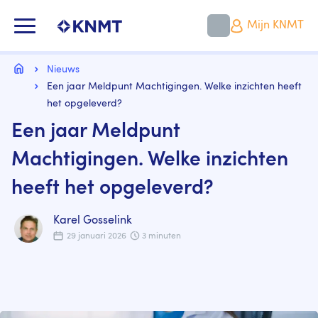
Overslaan
en
KNMT LOGO
Mijn KNMT
naar
de
inhoud
Kruimelpad
gaan
Home
Nieuws
Een jaar Meldpunt Machtigingen. Welke inzichten heeft
het opgeleverd?
Een jaar Meldpunt
Machtigingen. Welke inzichten
heeft het opgeleverd?
Karel Gosselink
29 januari 2026
3 minuten
Image