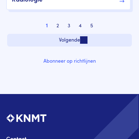
Radiologie
Paginering
1
2
3
4
5
Pagina
Pagina
Pagina
Pagina
Pagina
Volgende
Volgende pagina
Abonneer op richtlijnen