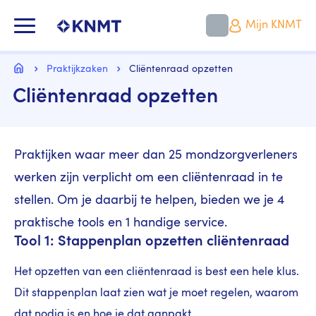
Overslaan
en
KNMT LOGO
Mijn KNMT
naar
de
inhoud
Kruimelpad
gaan
Home
Praktijkzaken
Cliëntenraad opzetten
Cliëntenraad opzetten
Praktijken waar meer dan 25 mondzorgverleners
werken zijn verplicht om een cliëntenraad in te
stellen. Om je daarbij te helpen, bieden we je 4
praktische tools en 1 handige service.
Tool 1: Stappenplan opzetten cliëntenraad
Het opzetten van een cliëntenraad is best een hele klus.
Dit stappenplan laat zien wat je moet regelen, waarom
dat nodig is en hoe je dat aanpakt.