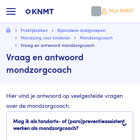
Overslaan
en
KNMT LOGO
Mijn KNMT
naar
de
inhoud
Kruimelpad
gaan
Home
Praktijkzaken
Bijzondere doelgroepen
Mondzorg voor kinderen
Mondzorgcoach
Vraag en antwoord mondzorgcoach
Vraag en antwoord
mondzorgcoach
Hier vind je antwoord op veelgestelde vragen
over de mondzorgcoach.
Mag ik als tandarts- of (paro)preventieassistent
werken als mondzorgcoach?