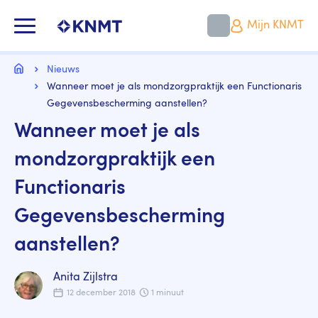
Overslaan
en
KNMT LOGO
Mijn KNMT
naar
de
inhoud
Kruimelpad
gaan
Home
Nieuws
Wanneer moet je als mondzorgpraktijk een Functionaris
Gegevensbescherming aanstellen?
Wanneer moet je als
mondzorgpraktijk een
Functionaris
Gegevensbescherming
aanstellen?
Anita Zijlstra
12 december 2018
1 minuut