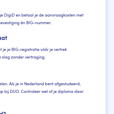
et je DigiD en betaal je de aanvraagkosten met
e bevestiging én BIG-nummer.
aat
 je je BIG-registratie vóór je vertrek
e slag zonder vertraging.
elen. Als je in Nederland bent afgestudeerd,
op bij DUO. Controleer wel of je diploma daar