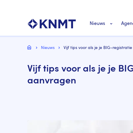
Overslaan
Top
en
navigatie
naar
KNMT LOGO
Hoofdnavigat
de
Nieuws
Agen
inhoud
gaan
Personeel nieuws
Kruimelpad
Home
Nieuws
Vijf tips voor als je je BIG-registra
Richtlijnen nieuw
Vijf tips voor als je je B
aanvragen
Image