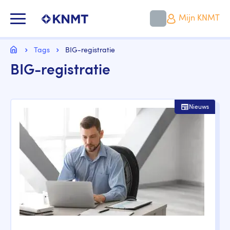
Overslaan
en
KNMT LOGO
Mijn KNMT
naar
de
inhoud
Kruimelpad
gaan
Home
Tags
BIG-registratie
BIG-registratie
Nieuws