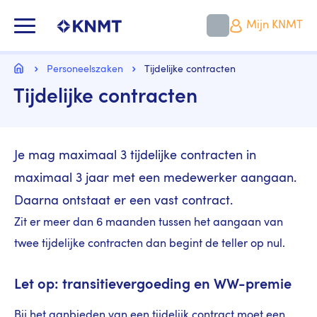
Overslaan
en
KNMT LOGO
Mijn KNMT
naar
de
inhoud
Kruimelpad
gaan
Home
Personeelszaken
Tijdelijke contracten
Tijdelijke contracten
Je mag maximaal 3 tijdelijke contracten in
maximaal 3 jaar met een medewerker aangaan.
Daarna ontstaat er een vast contract.
Zit er meer dan 6 maanden tussen het aangaan van
twee tijdelijke contracten dan begint de teller op nul.
Let op: transitievergoeding en WW-premie
Bij het aanbieden van een tijdelijk contract moet een