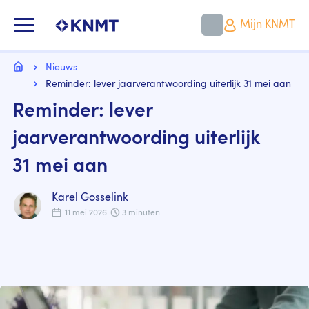
Overslaan
en
KNMT LOGO
Mijn KNMT
naar
de
inhoud
Kruimelpad
gaan
Home
Nieuws
Reminder: lever jaarverantwoording uiterlijk 31 mei aan
Reminder: lever
jaarverantwoording uiterlijk
31 mei aan
Karel Gosselink
11 mei 2026
3 minuten
Image