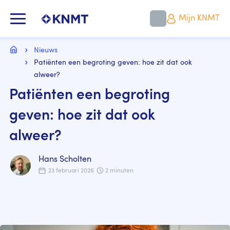
Overslaan
en
KNMT LOGO
Mijn KNMT
naar
de
inhoud
Kruimelpad
gaan
Home
Nieuws
Patiënten een begroting geven: hoe zit dat ook
alweer?
Patiënten een begroting
geven: hoe zit dat ook
alweer?
Hans Scholten
23 februari 2026
2 minuten
Image