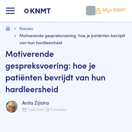
Overslaan
en
KNMT LOGO
Mijn KNMT
naar
de
inhoud
Kruimelpad
gaan
Home
Nieuws
Motiverende gespreksvoering: hoe je patiënten bevrijdt
van hun hardleersheid
Motiverende
gespreksvoering: hoe je
patiënten bevrijdt van hun
hardleersheid
Anita Zijlstra
7 juni 2021
5 minuten