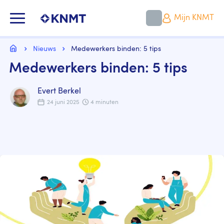
Overslaan
en
KNMT LOGO
Mijn KNMT
naar
de
inhoud
Kruimelpad
gaan
Home
Nieuws
Medewerkers binden: 5 tips
Medewerkers binden: 5 tips
Evert Berkel
24 juni 2025
4 minuten
Image