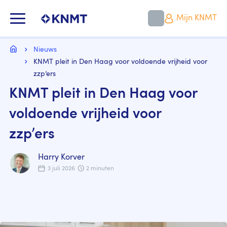
Overslaan
en
KNMT LOGO
Mijn KNMT
naar
de
inhoud
Kruimelpad
gaan
Home
Nieuws
KNMT pleit in Den Haag voor voldoende vrijheid voor
zzp’ers
KNMT pleit in Den Haag voor
voldoende vrijheid voor
zzp’ers
Harry Korver
3 juli 2026
2 minuten
Image