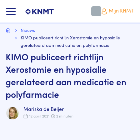
Overslaan
en
KNMT LOGO
Mijn KNMT
naar
de
inhoud
Kruimelpad
gaan
Home
Nieuws
KIMO publiceert richtlijn Xerostomie en hyposialie
gerelateerd aan medicatie en polyfarmacie
KIMO publiceert richtlijn
Xerostomie en hyposialie
gerelateerd aan medicatie en
polyfarmacie
Mariska de Beijer
12 april 2021
2 minuten