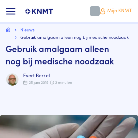
Overslaan
en
KNMT LOGO
Mijn KNMT
naar
de
inhoud
Kruimelpad
gaan
Home
Nieuws
Gebruik amalgaam alleen nog bij medische noodzaak
Gebruik amalgaam alleen
nog bij medische noodzaak
Evert Berkel
25 juni 2019
2 minuten
Image