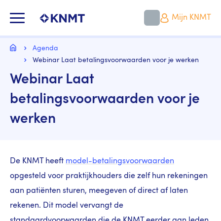
Overslaan
en
KNMT LOGO
Mijn KNMT
naar
de
inhoud
Kruimelpad
gaan
Home
Agenda
Webinar Laat betalingsvoorwaarden voor je werken
Webinar Laat
betalingsvoorwaarden voor je
werken
De KNMT heeft
model-betalingsvoorwaarden
opgesteld voor praktijkhouders die zelf hun rekeningen
aan patiënten sturen, meegeven of direct af laten
rekenen. Dit model vervangt de
standaardvoorwaarden die de KNMT eerder aan leden